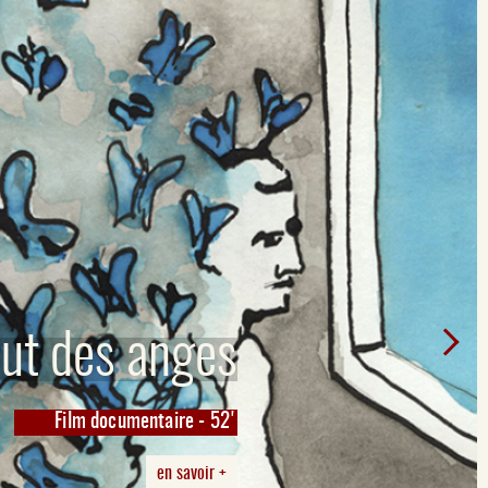
leut des anges
Film documentaire - 52'
en savoir +